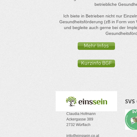
betriebliche Gesundhe
Ich biete in Betrieben nicht nur Einz
Gesundheitsförderung (zB in Form von 
und begleite auch gerne bei der Impl
Gesundheitsför
Mehr Infos
Kurzinfo BGF
SVS
Claudia Hofmann
Ackergasse 389
2732 Würflach
info@einssein.co.at