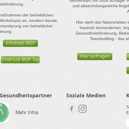
Gemeinsam mit Jutta Schlager vom
itsförderung.
und abwechslungsreiche Angebo
A
elmaßnahmen der betrieblichen
Workshops) an, sondern berate
Hier steht das Naturerleben 
ementierung von betrieblicher
hautnah kennenlernen, Im
derung.
Gesundheitsförderung, Betr
Teambuilding - das al
Infoblatt BGF
Hier anfragen
B
Eindruck BGF Tag
 Gesundheitspartner
Soziale Medien
​
Mehr Infos
E