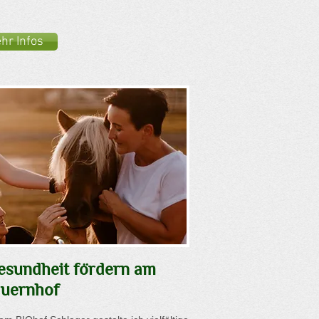
hr Infos
esundheit fördern am
uernhof