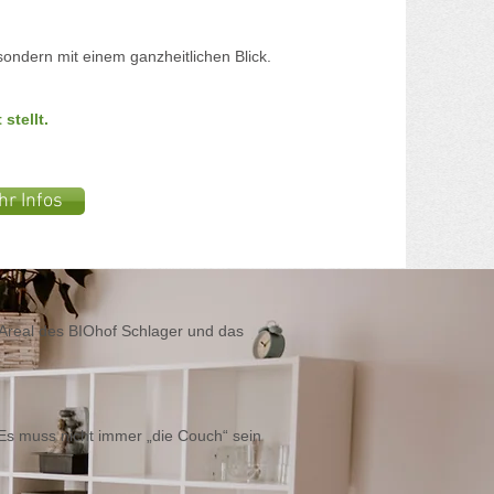
sondern mit einem ganzheitlichen Blick.
stellt.
r Infos
Areal des BIOhof Schlager und das
 Es muss nicht immer „die Couch“ sein