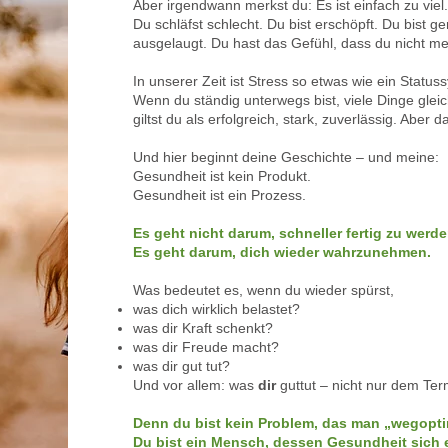
Aber irgendwann merkst du: Es ist einfach zu viel.
Du schläfst schlecht. Du bist erschöpft. Du bist ge
ausgelaugt. Du hast das Gefühl, dass du nicht me
In unserer Zeit ist Stress so etwas wie ein Status
Wenn du ständig unterwegs bist, viele Dinge gleic
giltst du als erfolgreich, stark, zuverlässig. Aber d
Und hier beginnt deine Geschichte – und meine:
Gesundheit ist kein Produkt.
Gesundheit ist ein Prozess.
​Es geht nicht darum, schneller fertig zu werde
Es geht darum, dich wieder wahrzunehmen.
Was bedeutet es, wenn du wieder spürst,
was dich wirklich belastet?
was dir Kraft schenkt?
was dir Freude macht?
was dir gut tut?
Und vor allem: was
dir
guttut – nicht nur dem Ter
Denn du bist kein Problem, das man „wegoptim
Du bist ein Mensch, dessen Gesundheit sich e