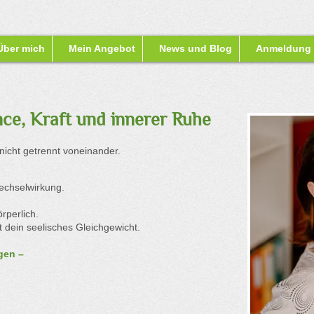
Über mich
Mein Angebot
News und Blog
Anmeldung
nce, Kraft und innerer Ruhe
icht getrennt voneinander.
echselwirkung.
rperlich.
 dein seelisches Gleichgewicht.
gen –