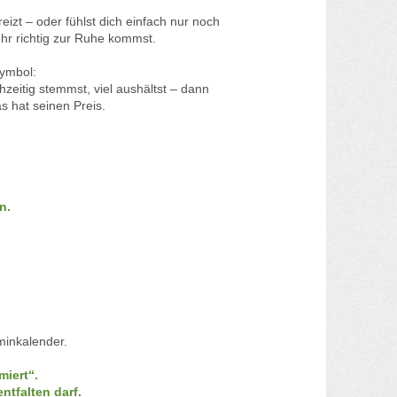
reizt – oder fühlst dich einfach nur noch
hr richtig zur Ruhe kommst.
symbol:
hzeitig stemmst, viel aushältst – dann
as hat seinen Preis.
n.
minkalender.
iert“.
ntfalten darf.