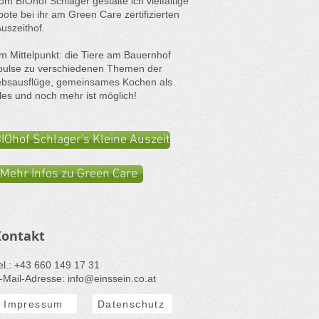
 BIOhof Schlager gestalte ich vielfältige
te bei ihr am Green Care zertifizierten
uszeithof.
im Mittelpunkt: die Tiere am Bauernhof
pulse zu verschiedenen Themen der
iebsausflüge, gemeinsames Kochen als
les und noch mehr ist möglich!
IOhof Schlager's Kleine Auszeit
Mehr Infos zu Green Care
Kontakt
Tel.: ​+43 660 149 17 31
-Mail-Adresse: info@einssein.
co.
at
Impressum
Datenschutz