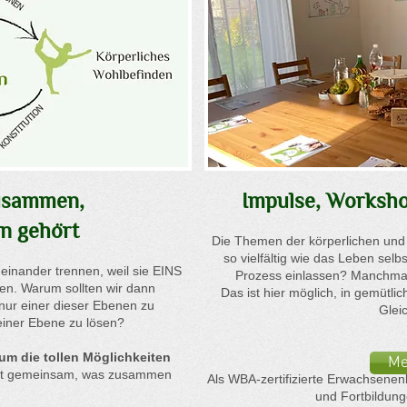
usammen,
Impulse, Worksho
n gehört
Die Themen der körperlichen und
so vielfältig wie das Leben selbs
einander trennen, weil sie EINS
Prozess einlassen? Manchmal
sen. Warum sollten wir dann
​Das ist hier möglich, in gemüt
nur einer dieser Ebenen zu
Glei
einer Ebene zu lösen?
um die tollen Möglichkeiten
Me
et gemeinsam, was zusammen
Als WBA-zertifizierte Erwachsenen
und Fortbildung