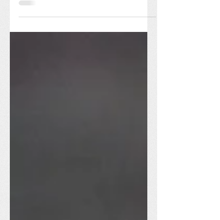
(oder: vom Stress in der
Vorweihnachtszeit) Mann, diese
Vorweihnachtszeit hat es in sich. Geht
es dir...