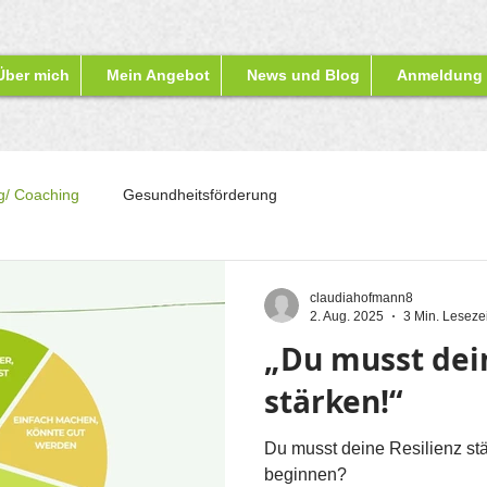
Über mich
Mein Angebot
News und Blog
Anmeldung
g/ Coaching
Gesundheitsförderung
claudiahofmann8
2. Aug. 2025
3 Min. Lesezei
„Du musst dein
stärken!“
Du musst deine Resilienz st
beginnen?