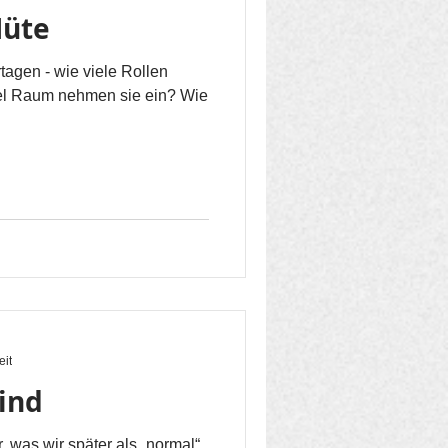
Hüte
rtagen - wie viele Rollen
viel Raum nehmen sie ein? Wie
eit
ind
r, was wir später als „normal“