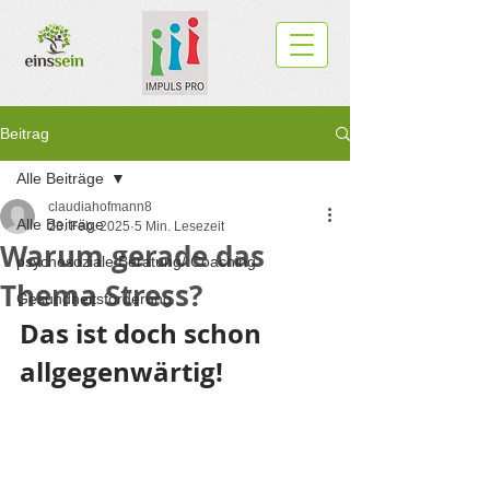
Beitrag
Alle Beiträge
claudiahofmann8
Alle Beiträge
23. Feb. 2025
5 Min. Lesezeit
Warum gerade das
psychosoziale Beratung/ Coaching
Thema Stress?
Gesundheitsförderung
Das ist doch schon 
allgegenwärtig!