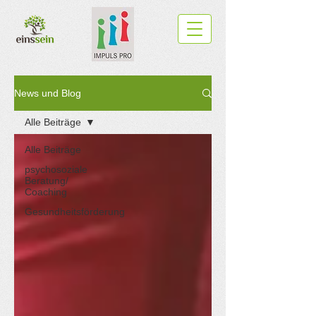
News und Blog
Alle Beiträge
Alle Beiträge
psychosoziale
Beratung/
Coaching
Gesundheitsförderung