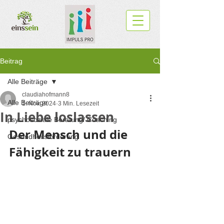
Beitrag
Alle Beiträge
claudiahofmann8
Alle Beiträge
1. Nov. 2024
3 Min. Lesezeit
In Liebe loslassen
psychosoziale Beratung/ Coaching
Der Mensch und die 
Gesundheitsförderung
Fähigkeit zu trauern