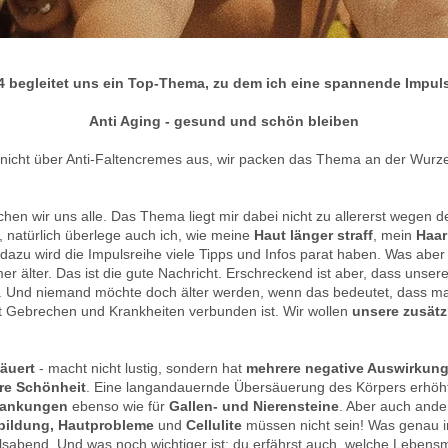
4 begleitet uns ein Top-Thema, zu dem ich eine spannende Impuls
Anti Aging - gesund und schön bleiben
r nicht über Anti-Faltencremes aus, wir packen das Thema an der Wurz
hen wir uns alle. Das Thema liegt mir dabei nicht zu allererst wegen 
 natürlich überlege auch ich, wie meine
Haut länger straff
, mein
Haar
dazu wird die Impulsreihe viele Tipps und Infos parat haben. Was aber no
er älter. Das ist die gute Nachricht. Erschreckend ist aber, dass unser
 Und niemand möchte doch älter werden, wenn das bedeutet, dass man e
it Gebrechen und Krankheiten verbunden ist. Wir wollen
unsere zusätz
äuert
- macht nicht lustig, sondern hat
mehrere negative Auswirkung
re Schönheit
. Eine langandauernde Übersäuerung des Körpers erhöh
rankungen
ebenso wie für
Gallen- und Nierensteine
. Aber auch and
bildung, Hautprobleme
und
Cellulite
müssen nicht sein! Was genau i
sabend. Und was noch wichtiger ist: du erfährst auch, welche Lebensmi