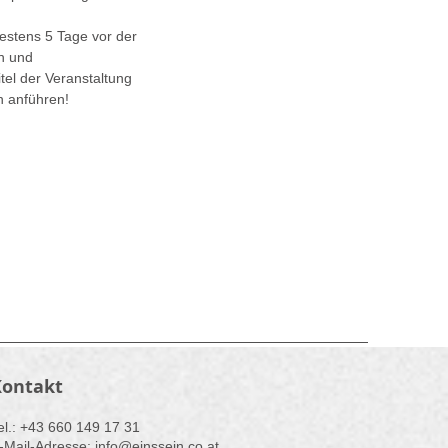
testens 5 Tage vor der
n und
el der Veranstaltung
 anführen!
Kontakt
Tel.: ​+43 660 149 17 31
-Mail-Adresse: info@einssein.
co.
at