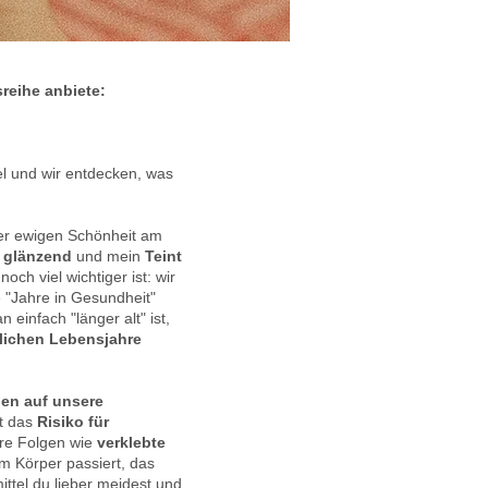
reihe anbiete:
el und wir entdecken, was
der ewigen Schönheit am
 glänzend
und mein
Teint
ch viel wichtiger ist: wir
e "Jahre in Gesundheit"
infach "länger alt" ist,
lichen Lebensjahre
en auf unsere
t das
Risiko für
ere Folgen wie
verklebte
m Körper passiert, das
ttel du lieber meidest und