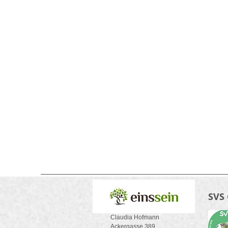
SVS
Claudia Hofmann
Ackergasse 389