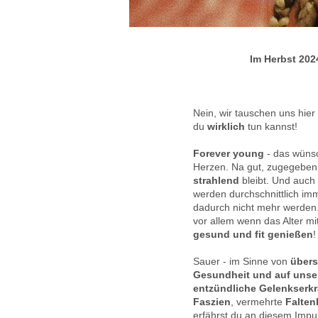
Im Herbst 202
Nein, wir tauschen uns hie
du
wirklich
tun kannst!
Forever young
- das wünsc
Herzen. Na gut, zugegeben,
strahlend
bleibt. Und auch 
werden durchschnittlich imm
dadurch nicht mehr werden.
vor allem wenn das Alter m
gesund und fit genießen
!
Sauer - im Sinne von
übers
Gesundheit und auf unse
entzündliche Gelenkserk
Faszien
, vermehrte
Falten
erfährst du an diesem Impul