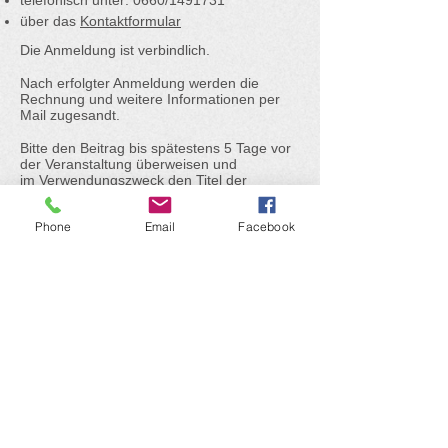
telefonisch unter: 0660/1491731
über das
Kontaktformular
Die Anmeldung ist verbindlich.
Nach erfolgter Anmeldung werden die
Rechnung und weitere Informationen per
Mail zugesandt.
Bitte den Beitrag bis spätestens 5 Tage vor
der Veranstaltung überweisen und
im
Verwendungszweck den Titel der
Veranstaltung und Vor- und Nachnamen
anführen!
Phone
Email
Facebook
Impressum
Datenschutz
Claudia Hofmann
Ackergasse 389