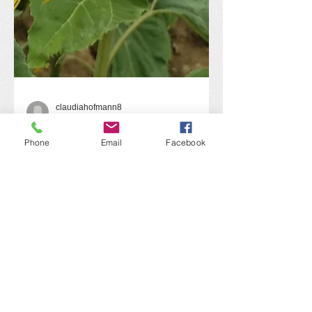
Phone
Email
Facebook
claudiahofmann8
5. Okt. 2024
4 Min. Lesezeit
Meine vielen Hüte
Mit einem Kittel auf vielen Kirtagen -
wie viele Rollen erfüllst du eigentlich?
Wie viel Raum nehmen sie ein? Wie
viel Energie brauchen sie?