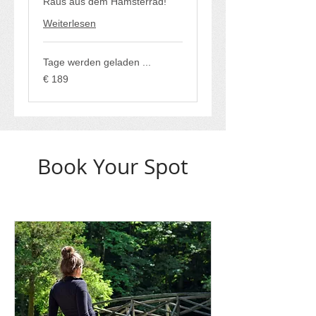
Raus aus dem Hamsterrad!
Weiterlesen
Tage werden geladen ...
189
€ 189
Euro
Book Your Spot