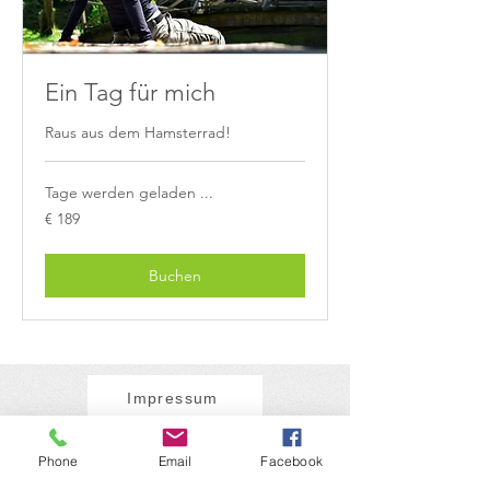
Ein Tag für mich
Raus aus dem Hamsterrad!
Tage werden geladen ...
189
€ 189
Euro
Buchen
Impressum
Datenschutz
Phone
Email
Facebook