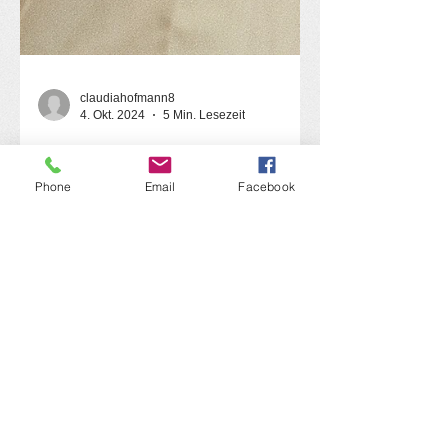
claudiahofmann8
4. Okt. 2024
5 Min. Lesezeit
Phone
Email
Facebook
Was stimmt
immer? Industrielle
Nahrungsmittel
und Zucker. (Oder:
Goethe und
Schiller.)
Ein Rückblick auf den Impulsabend