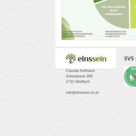
SVS
Claudia Hofmann
Ackergasse 389
2732 Würflach
info@einssein.co.at