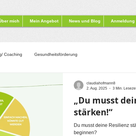
Über mich
Mein Angebot
News und Blog
Anmeldung
g/ Coaching
Gesundheitsförderung
claudiahofmann8
2. Aug. 2025
3 Min. Lesezei
„Du musst dein
stärken!“
Du musst deine Resilienz st
beginnen?